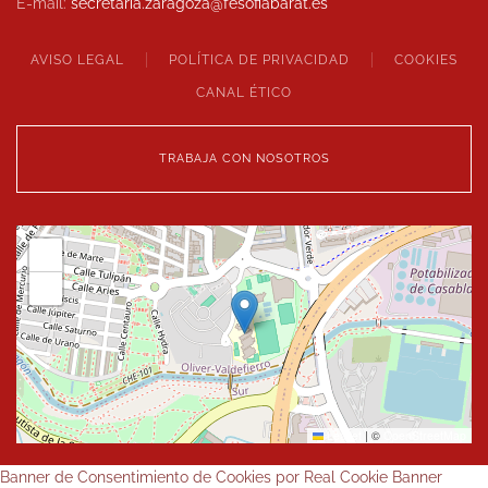
E-mail:
secretaria.zaragoza@
fesofiabarat.es
AVISO LEGAL
POLÍTICA DE PRIVACIDAD
COOKIES
CANAL ÉTICO
TRABAJA CON NOSOTROS
+
−
Leaflet
|
©
OpenStreetMap
Banner de Consentimiento de Cookies por Real Cookie Banner