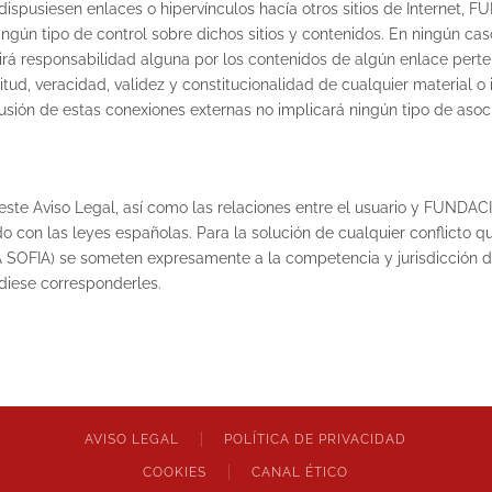
 dispusiesen enlaces o hipervínculos hacía otros sitios de Inte
ningún tipo de control sobre dichos sitios y contenidos. En nin
esponsabilidad alguna por los contenidos de algún enlace pertenec
plitud, veracidad, validez y constitucionalidad de cualquier material
nclusión de estas conexiones externas no implicará ningún tipo de asoc
n este Aviso Legal, así como las relaciones entre el usuario y 
 con las leyes españolas. Para la solución de cualquier conflicto 
) se someten expresamente a la competencia y jurisdicción de l
diese corresponderles.
AVISO LEGAL
POLÍTICA DE PRIVACIDAD
COOKIES
CANAL ÉTICO