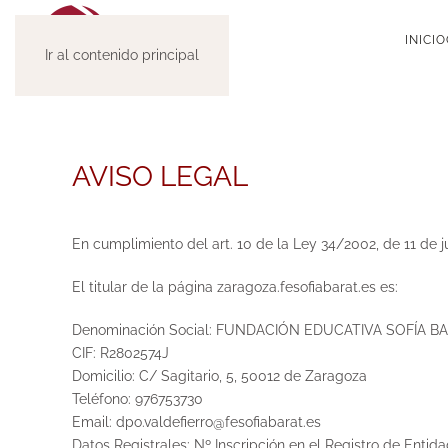
INICIO
Ir al contenido principal
AVISO LEGAL
En cumplimiento del art. 10 de la Ley 34/2002, de 11 de j
El titular de la página zaragoza.fesofiabarat.es es:
Denominación Social: FUNDACIÓN EDUCATIVA SOFÍA 
CIF: R2802574J
Domicilio: C/ Sagitario, 5, 50012 de Zaragoza
Teléfono: 976753730
Email: dpo.valdefierro@fesofiabarat.es
Datos Registrales: Nº Inscripción en el Registro de Entida