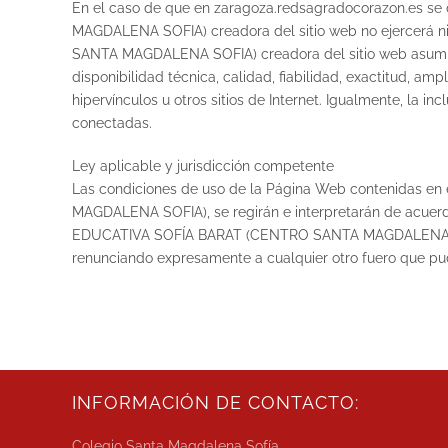
En el caso de que en zaragoza.redsagradocorazon.es se
MAGDALENA SOFIA) creadora del sitio web no ejercerá 
SANTA MAGDALENA SOFIA) creadora del sitio web asumirá r
disponibilidad técnica, calidad, fiabilidad, exactitud, am
hipervínculos u otros sitios de Internet. Igualmente, la i
conectadas.
Ley aplicable y jurisdicción competente
Las condiciones de uso de la Página Web contenidas e
MAGDALENA SOFIA), se regirán e interpretarán de acuerdo
EDUCATIVA SOFÍA BARAT (CENTRO SANTA MAGDALENA SOFIA
renunciando expresamente a cualquier otro fuero que pu
INFORMACIÓN DE CONTACTO:
Colegio Santa Magdalena Sofía