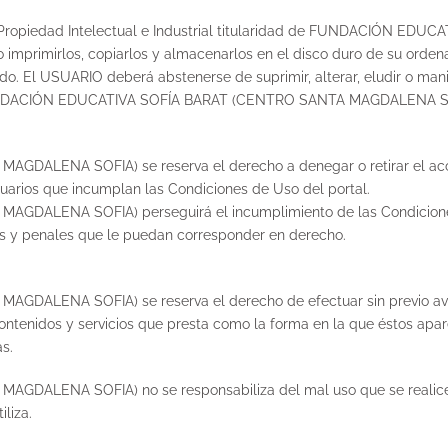
 Propiedad Intelectual e Industrial titularidad de FUNDACIÓN 
so imprimirlos, copiarlos y almacenarlos en el disco duro de su orde
do. El USUARIO deberá abstenerse de suprimir, alterar, eludir o man
de FUNDACIÓN EDUCATIVA SOFÍA BARAT (CENTRO SANTA MAGDALENA S
ENA SOFIA) se reserva el derecho a denegar o retirar el acceso 
usuarios que incumplan las Condiciones de Uso del portal.
ENA SOFIA) perseguirá el incumplimiento de las Condiciones de 
les y penales que le puedan corresponder en derecho.
LENA SOFIA) se reserva el derecho de efectuar sin previo aviso
 contenidos y servicios que presta como la forma en la que éstos apa
s.
LENA SOFIA) no se responsabiliza del mal uso que se realice de
liza.