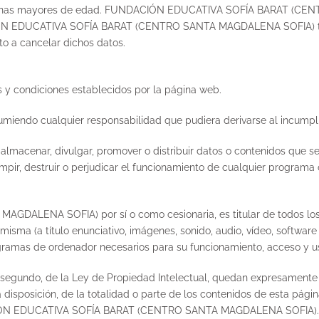
personas mayores de edad. FUNDACIÓN EDUCATIVA SOFÍA BARAT (C
N EDUCATIVA SOFÍA BARAT (CENTRO SANTA MAGDALENA SOFIA) tenga
o a cancelar dichos datos.
 y condiciones establecidos por la página web.
asumiendo cualquier responsabilidad que pudiera derivarse al incumpl
, almacenar, divulgar, promover o distribuir datos o contenidos que s
mpir, destruir o perjudicar el funcionamiento de cualquier programa
ENA SOFIA) por sí o como cesionaria, es titular de todos los de
isma (a título enunciativo, imágenes, sonido, audio, vídeo, software
gramas de ordenador necesarios para su funcionamiento, acceso y uso
afo segundo, de la Ley de Propiedad Intelectual, quedan expresamente 
disposición, de la totalidad o parte de los contenidos de esta págin
DACIÓN EDUCATIVA SOFÍA BARAT (CENTRO SANTA MAGDALENA SOFIA). T