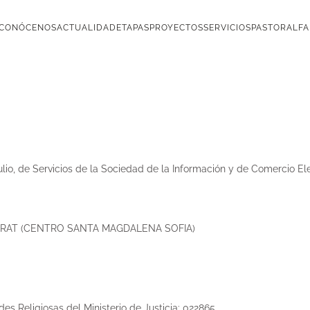
CONÓCENOS
ACTUALIDAD
ETAPAS
PROYECTOS
SERVICIOS
PASTORAL
FA
ulio, de Servicios de la Sociedad de la Información y de Comercio Ele
BARAT (CENTRO SANTA MAGDALENA SOFIA)
des Religiosas del Ministerio de Justicia: 022865