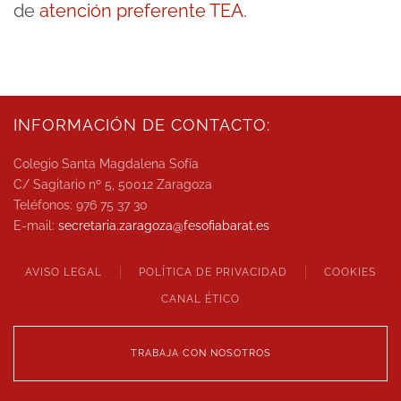
de
atención preferente TEA
.
INFORMACIÓN DE CONTACTO:
Colegio Santa Magdalena Sofía
C/ Sagitario nº 5, 50012 Zaragoza
Teléfonos: 976 75 37 30
E-mail:
secretaria.zaragoza@
fesofiabarat.es
AVISO LEGAL
POLÍTICA DE PRIVACIDAD
COOKIES
CANAL ÉTICO
TRABAJA CON NOSOTROS