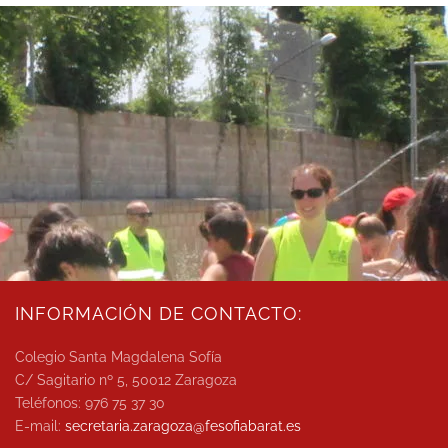
INFORMACIÓN DE CONTACTO:
Colegio Santa Magdalena Sofía
C/ Sagitario nº 5, 50012 Zaragoza
Teléfonos: 976 75 37 30
E-mail:
secretaria.zaragoza@
fesofiabarat.es