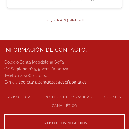
1
2
3
…
124
Siguiente »
INFORMACIÓN DE CONTACTO:
Colegio Santa Magdalena Sofía
C/ Sagitario nº 5, 50012 Zaragoza
Teléfonos: 976 75 37 30
E-mail:
secretaria.zaragoza@
fesofiabarat.es
AVISO LEGAL
POLÍTICA DE PRIVACIDAD
COOKIES
CANAL ÉTICO
TRABAJA CON NOSOTROS