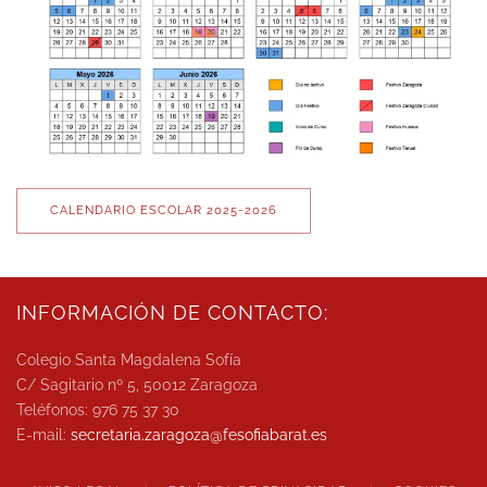
CALENDARIO ESCOLAR 2025-2026
INFORMACIÓN DE CONTACTO:
Colegio Santa Magdalena Sofía
C/ Sagitario nº 5, 50012 Zaragoza
Teléfonos: 976 75 37 30
E-mail:
secretaria.zaragoza@
fesofiabarat.es