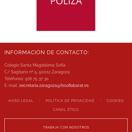
SABER MÁS
INFORMACIÓN DE CONTACTO:
Colegio Santa Magdalena Sofía
C/ Sagitario nº 5, 50012 Zaragoza
Teléfonos: 976 75 37 30
E-mail:
secretaria.zaragoza@
fesofiabarat.es
AVISO LEGAL
POLÍTICA DE PRIVACIDAD
COOKIES
CANAL ÉTICO
TRABAJA CON NOSOTROS